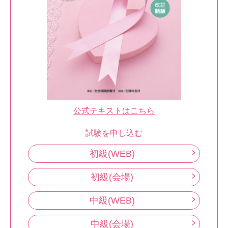
公式テキストはこちら
試験を申し込む
初級(WEB)
初級(会場)
中級(WEB)
中級(会場)