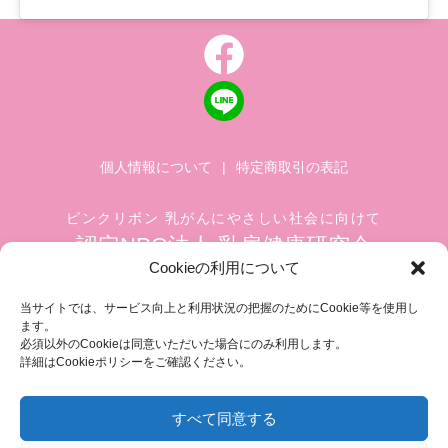
個人情報について
|
特定商取引の表記
ピンクリボン 乳がんにやさしい社会に向けて
認定NPO法人 乳房健康研究会
Cookieの利用について
〒104-0045 東京都中央区築地 1-4-8
築地ホワイトビル 1002
当サイトでは、サービス向上と利用状況の把握のためにCookie等を使用し
ます。
TEL.03-6278-8720(平日 10:00 ~ 17:00)
必須以外のCookieは同意いただいた場合にのみ利用します。
FAX.03-3545-6545
info@breastcare.jp
詳細はCookieポリシーをご確認ください。
すべて同意する
COPYRIGHT (C) 2019 JAPAN SOCIETY OF BREAST HEALTH, ALL RIGHT RESERVED