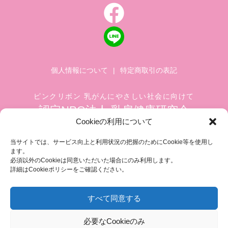
個人情報について
|
特定商取引の表記
ピンクリボン 乳がんにやさしい社会に向けて
認定NPO法人 乳房健康研究会
Cookieの利用について
〒104-0045 東京都中央区築地 1-4-8
築地ホワイトビル 1002
当サイトでは、サービス向上と利用状況の把握のためにCookie等を使用し
ます。
TEL.03-6278-8720(平日 10:00 ~ 17:00)
必須以外のCookieは同意いただいた場合にのみ利用します。
FAX.03-3545-6545
info@breastcare.jp
詳細はCookieポリシーをご確認ください。
すべて同意する
COPYRIGHT (C) 2019 JAPAN SOCIETY OF BREAST HEALTH, ALL RIGHT RESERVED
必要なCookieのみ