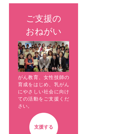
ご支援の
おねがい
がん教育、女性技師の
育成をはじめ、乳がん
にやさしい社会に向け
ての活動をご支援くだ
さい。
支援する