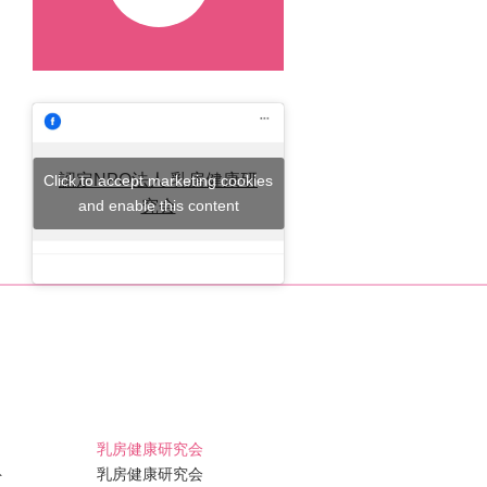
認定NPO法人 乳房健康研
Click to accept marketing cookies
and enable this content
究会
乳房健康研究会
ト
乳房健康研究会