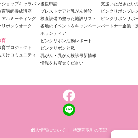
クショップキャラバン
後援申請
支援いただきたい
教育講師養成講座
ブレストケアと乳がん検診
ピンクリボンブレ
ュアルミーティング
検査設備の整った施設リスト
ピンクリボンサポ
クリボンウオーク
各地のイベント＆キャンペーン
パートナー企業・
ボランティア
教育
ピンクリボン活動レポート
教育プロジェクト
ピンクリボンと私
生向けコミュニティ
乳がん・乳がん検診最新情報
情報をお寄せください
個人情報について
|
特定商取引の表記