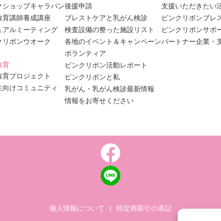
クショップキャラバン
後援申請
支援いただきたい
教育講師養成講座
ブレストケアと乳がん検診
ピンクリボンブレ
ュアルミーティング
検査設備の整った施設リスト
ピンクリボンサポ
クリボンウオーク
各地のイベント＆キャンペーン
パートナー企業・
ボランティア
教育
ピンクリボン活動レポート
教育プロジェクト
ピンクリボンと私
生向けコミュニティ
乳がん・乳がん検診最新情報
情報をお寄せください
個人情報について
|
特定商取引の表記