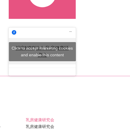
認定NPO法人 乳房健康研
Click to accept marketing cookies
and enable this content
究会
乳房健康研究会
ト
乳房健康研究会