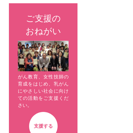
ご支援の
おねがい
がん教育、女性技師の
育成をはじめ、乳がん
にやさしい社会に向け
ての活動をご支援くだ
さい。
支援する