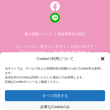
個人情報について
|
特定商取引の表記
ピンクリボン 乳がんにやさしい社会に向けて
認定NPO法人 乳房健康研究会
Cookieの利用について
〒104-0045 東京都中央区築地 1-4-8
築地ホワイトビル 1002
当サイトでは、サービス向上と利用状況の把握のためにCookie等を使用し
ます。
TEL.03-6278-8720(平日 10:00 ~ 17:00)
必須以外のCookieは同意いただいた場合にのみ利用します。
FAX.03-3545-6545
info@breastcare.jp
詳細はCookieポリシーをご確認ください。
すべて同意する
COPYRIGHT (C) 2019 JAPAN SOCIETY OF BREAST HEALTH, ALL RIGHT RESERVED
必要なCookieのみ