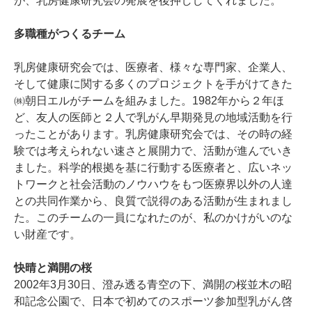
が、乳房健康研究会の発展を後押ししてくれました。
多職種がつくるチーム
乳房健康研究会では、医療者、様々な専門家、企業人、
そして健康に関する多くのプロジェクトを手がけてきた
㈱朝日エルがチームを組みました。1982年から２年ほ
ど、友人の医師と２人で乳がん早期発見の地域活動を行
ったことがあります。乳房健康研究会では、その時の経
験では考えられない速さと展開力で、活動が進んでいき
ました。科学的根拠を基に行動する医療者と、広いネッ
トワークと社会活動のノウハウをもつ医療界以外の人達
との共同作業から、良質で説得のある活動が生まれまし
た。このチームの一員になれたのが、私のかけがいのな
い財産です。
快晴と満開の桜
2002年3月30日、澄み透る青空の下、満開の桜並木の昭
和記念公園で、日本で初めてのスポーツ参加型乳がん啓