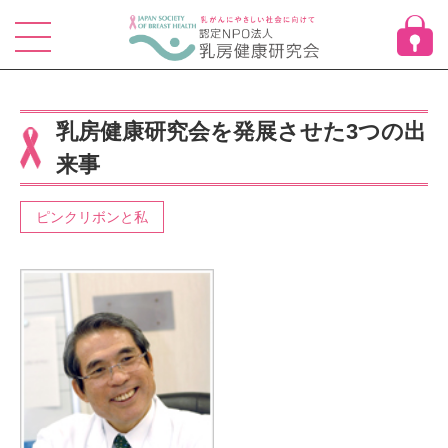
Skip
to
content
乳房健康研究会を発展させた3つの出
来事
ピンクリボンと私