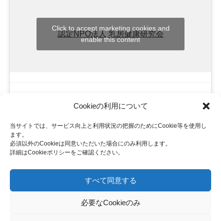
Click to accept marketing cookies and
認定NPO法人 乳房健康研究会
enable this content
Cookieの利用について
当サイトでは、サービス向上と利用状況の把握のためにCookie等を使用し
ます。
必須以外のCookieは同意いただいた場合にのみ利用します。
詳細はCookieポリシーをご確認ください。
個人情報について
|
特定商取引の表記
すべて同意する
必要なCookieのみ
ピンクリボン 乳がんにやさしい社会に向けて
認定NPO法人 乳房健康研究会