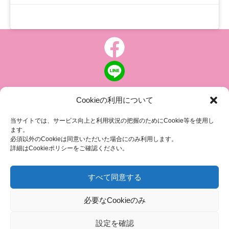
Cookieの利用について
個人情報について
|
特定商取引の表記
当サイトでは、サービス向上と利用状況の把握のためにCookie等を使用し
ます。
ピンクリボン 乳がんにやさしい社会に向けて
必須以外のCookieは同意いただいた場合にのみ利用します。
認定NPO法人 乳房健康研究会
詳細はCookieポリシーをご確認ください。
〒104-0045 東京都中央区築地 1-4-8
築地ホワイトビル 1002
すべて同意する
TEL.03-6278-8720(平日 10:00 ~ 17:00)
必要なCookieのみ
FAX.03-3545-6545
info@breastcare.jp
設定を確認