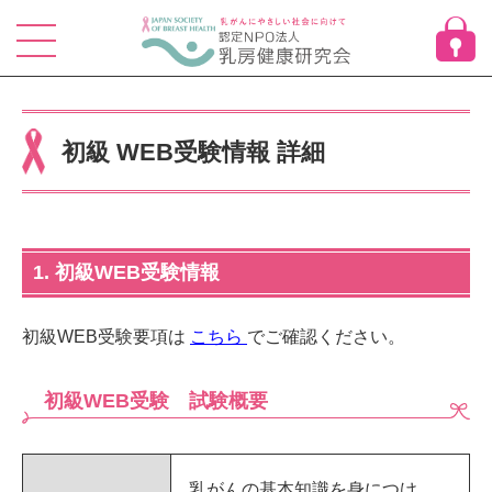
Skip
to
content
初級 WEB受験情報 詳細
1. 初級WEB受験情報
初級WEB受験要項は
こちら
でご確認ください。
初級WEB受験 試験概要
乳がんの基本知識を身につけ、