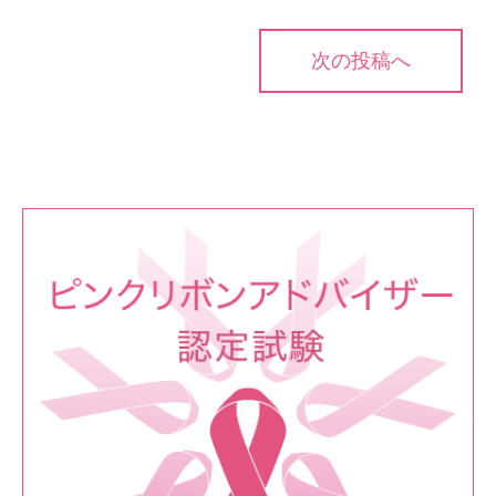
投
次の投稿へ
稿
ナ
ビ
ゲ
ー
シ
ョ
ン