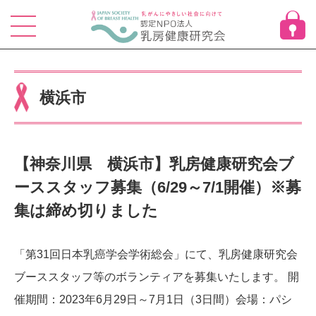
Skip
to
content
横浜市
【神奈川県 横浜市】乳房健康研究会ブ
ーススタッフ募集（6/29～7/1開催）※募
集は締め切りました
「第31回日本乳癌学会学術総会」にて、乳房健康研究会
ブーススタッフ等のボランティアを募集いたします。 開
催期間：2023年6月29日～7月1日（3日間）会場：パシ