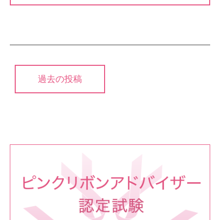
投
過去の投稿
稿
ナ
ビ
ゲ
ー
シ
ョ
ン