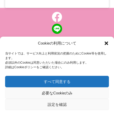
Cookieの利用について
個人情報について
|
特定商取引の表記
当サイトでは、サービス向上と利用状況の把握のためにCookie等を使用し
ます。
ピンクリボン 乳がんにやさしい社会に向けて
必須以外のCookieは同意いただいた場合にのみ利用します。
認定NPO法人 乳房健康研究会
詳細はCookieポリシーをご確認ください。
〒104-0045 東京都中央区築地 1-4-8
築地ホワイトビル 1002
すべて同意する
TEL.03-6278-8720(平日 10:00 ~ 17:00)
必要なCookieのみ
FAX.03-3545-6545
info@breastcare.jp
設定を確認
COPYRIGHT (C) 2019 JAPAN SOCIETY OF BREAST HEALTH, ALL RIGHT RESERVED