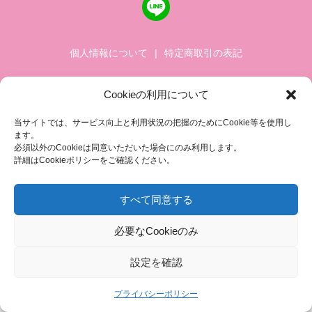
個人情報について
|
特定商取引の表記
ピンクリボン 乳がんにやさしい社会に向けて
Cookieの利用について
認定NPO法人 乳房健康研究会
当サイトでは、サービス向上と利用状況の把握のためにCookie等を使用し
〒104-0045 東京都中央区築地 1-4-8
ます。
築地ホワイトビル 1002
必須以外のCookieは同意いただいた場合にのみ利用します。
詳細はCookieポリシーをご確認ください。
TEL.03-6278-8720(平日 10:00 ~ 17:00)
FAX.03-3545-6545
info@breastcare.jp
すべて同意する
COPYRIGHT (C) 2019 JAPAN SOCIETY OF BREAST HEALTH, ALL RIGHT RESERVED
必要なCookieのみ
設定を確認
プライバシーポリシー