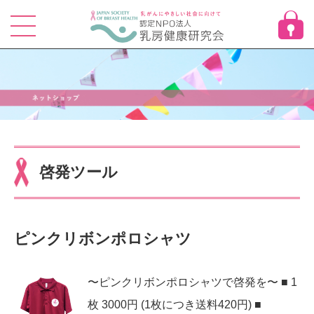
Skip
to
content
啓発ツール
ピンクリボンポロシャツ
〜ピンクリボンポロシャツで啓発を〜 ■ 1
枚 3000円 (1枚につき送料420円) ■