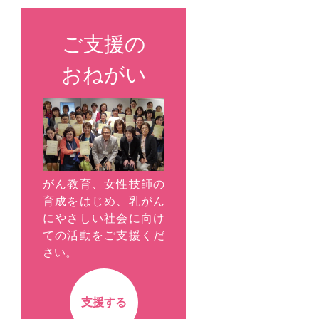
ご支援の
おねがい
がん教育、女性技師の
育成をはじめ、乳がん
にやさしい社会に向け
ての活動をご支援くだ
さい。
支援する