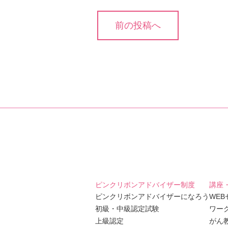
投
前の投稿へ
稿
ナ
ビ
ゲ
ー
シ
ョ
ン
ピンクリボンアドバイザー制度
講座
ピンクリボンアドバイザーになろう
WE
初級・中級認定試験
ワー
上級認定
がん